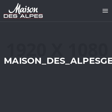
Tog
MAISON_DES_ALPESG