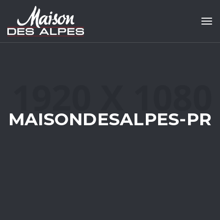
Tog
MAISONDESALPES-PR